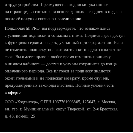
тратите много времени на поиск и вручную поднимаете
и трудоустройства. Преимущества подписки, указанные
резюме
на странице, рассчитаны на основе данных в среднем в неделю
после её покупки согласно
хотите сравнить себя с конкурентами и оценить шансы
исследованию
Подключая hh PRO, вы подтверждаете, что ознакомились
с условиями подписки и согласны с ними. Подписка даёт доступ
к функциям сервиса на срок, указанный при оформлении. Если
не отменить подписку, она автоматически продлится на тот же
срок. Вы имеете право в любое время отменить подписку
в личном кабинете — доступ к услугам сохранится до конца
оплаченного периода. Все платежи за подписку являются
окончательными и не подлежат возврату, кроме случаев,
предусмотренных законодательством. Полные условия есть
в оферте
ООО «Хэдхантер», ОГРН 1067761906805, 125047, г. Москва,
вн. тер. г. Муниципальный округ Тверской, ул. 2-я Брестская,
д. 48, помещ. 25