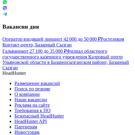
Вакансии дня
Оператор входящей линии
от
42 000
до
50 000
₽
Ростелеком
Контакт-центр, Базарный Сызган
Гальваник
от
27 100
до
35 000
₽
Филиал областного
государственного казенного учреждения Кадровый центр
Ульяновской области в Базарносызганском районе, Базарный
Сызган
HeadHunter
Размещение вакансий
Поиск по резюме
О компании
Наши вакансии
Реклама на сайте
Требования к ПО
Безопасный HeadHunter
HeadHunter API
Партнерам
Инвесторам