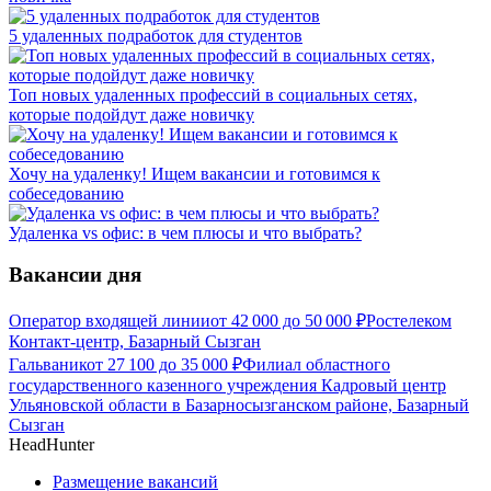
5 удаленных подработок для студентов
Топ новых удаленных профессий в социальных сетях,
которые подойдут даже новичку
Хочу на удаленку! Ищем вакансии и готовимся к
собеседованию
Удаленка vs офис: в чем плюсы и что выбрать?
Вакансии дня
Оператор входящей линии
от
42 000
до
50 000
₽
Ростелеком
Контакт-центр, Базарный Сызган
Гальваник
от
27 100
до
35 000
₽
Филиал областного
государственного казенного учреждения Кадровый центр
Ульяновской области в Базарносызганском районе, Базарный
Сызган
HeadHunter
Размещение вакансий