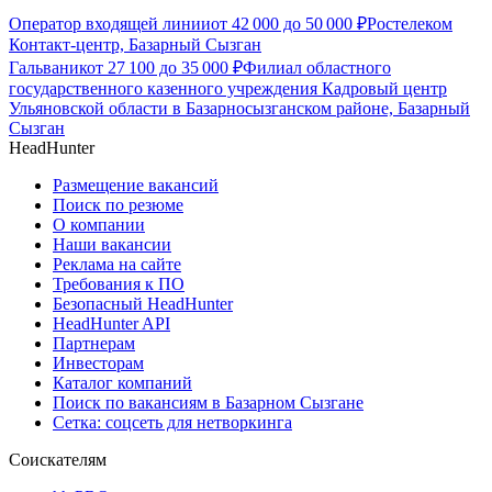
Оператор входящей линии
от
42 000
до
50 000
₽
Ростелеком
Контакт-центр, Базарный Сызган
Гальваник
от
27 100
до
35 000
₽
Филиал областного
государственного казенного учреждения Кадровый центр
Ульяновской области в Базарносызганском районе, Базарный
Сызган
HeadHunter
Размещение вакансий
Поиск по резюме
О компании
Наши вакансии
Реклама на сайте
Требования к ПО
Безопасный HeadHunter
HeadHunter API
Партнерам
Инвесторам
Каталог компаний
Поиск по вакансиям в Базарном Сызгане
Сетка: соцсеть для нетворкинга
Соискателям