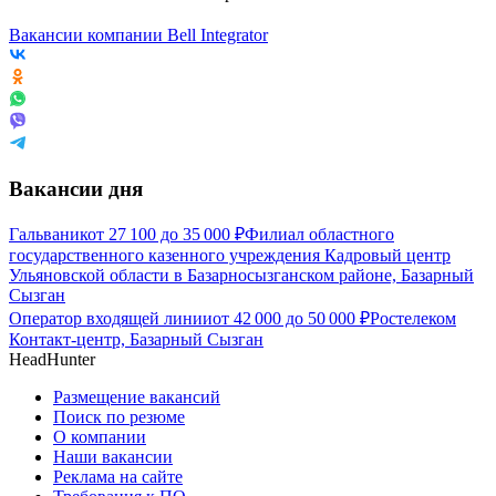
Вакансии компании Bell Integrator
Вакансии дня
Гальваник
от
27 100
до
35 000
₽
Филиал областного
государственного казенного учреждения Кадровый центр
Ульяновской области в Базарносызганском районе, Базарный
Сызган
Оператор входящей линии
от
42 000
до
50 000
₽
Ростелеком
Контакт-центр, Базарный Сызган
HeadHunter
Размещение вакансий
Поиск по резюме
О компании
Наши вакансии
Реклама на сайте