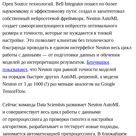
Open Source технологий. Bell Integrator пошел по более
наукоемкому и эффективному пути: создал и запатентовал
собственный нейросетевой фреймворк. Neuton AutoML
создает самоорганизующиеся нейросети оптимального
размера и точности, которые не нуждаются в тонкой
настройке. Это позволяет клиентам без технического
бэкграунда проводить в едином интерфейсе Neuton весь цикл
работы с данными — от подготовки данных и обучения
моделей до интерпретации результатов.
Бенчмарки
показывают
, что Neuton при равной точности моделей
на порядок быстрее других AutoML-решений, а модели
Neuton от 3 до 1000 (!) раз меньше аналогов на Google
TensorFlow.
Сейчас команда Data Scientists развивает Neuton AutoML
и совершенствует весь цикл работы с данными
от препроцессинга до проверки гипотез и настройки
алгоритмов, разрабатывает и тестирует новые подходы,
занимается автоматизацией препроцессинга. В ближайшем