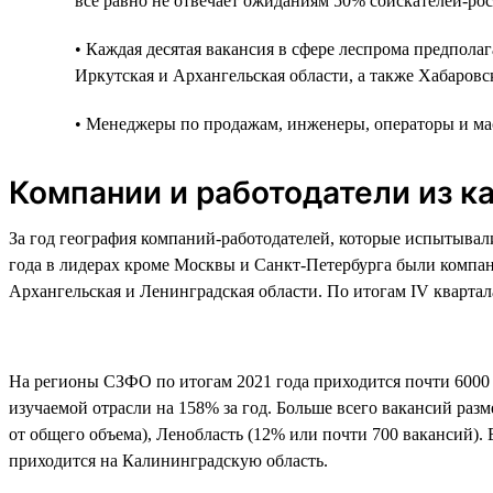
всё равно не отвечает ожиданиям 50% соискателей-рос
• Каждая десятая вакансия в сфере леспрома предпола
Иркутская и Архангельская области, а также Хабаровс
• Менеджеры по продажам, инженеры, операторы и мас
Компании и работодатели из к
За год география компаний-работодателей, которые испытывали
года в лидерах кроме Москвы и Санкт-Петербурга были компани
Архангельская и Ленинградская области. По итогам IV кварта
На регионы СЗФО по итогам 2021 года приходится почти 6000 
изучаемой отрасли на 158% за год. Больше всего вакансий раз
от общего объема), Ленобласть (12% или почти 700 вакансий)
приходится на Калининградскую область.