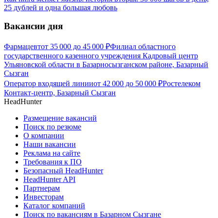
25 дублей и одна большая любовь
Вакансии дня
Фармацевт
от
35 000
до
45 000
₽
Филиал областного
государственного казенного учреждения Кадровый центр
Ульяновской области в Базарносызганском районе, Базарный
Сызган
Оператор входящей линии
от
42 000
до
50 000
₽
Ростелеком
Контакт-центр, Базарный Сызган
HeadHunter
Размещение вакансий
Поиск по резюме
О компании
Наши вакансии
Реклама на сайте
Требования к ПО
Безопасный HeadHunter
HeadHunter API
Партнерам
Инвесторам
Каталог компаний
Поиск по вакансиям в Базарном Сызгане