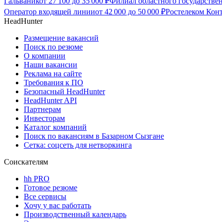
Гальваник
от
27 100
до
35 000
₽
Филиал областного государстве
Оператор входящей линии
от
42 000
до
50 000
₽
Ростелеком Кон
HeadHunter
Размещение вакансий
Поиск по резюме
О компании
Наши вакансии
Реклама на сайте
Требования к ПО
Безопасный HeadHunter
HeadHunter API
Партнерам
Инвесторам
Каталог компаний
Поиск по вакансиям в Базарном Сызгане
Сетка: соцсеть для нетворкинга
Соискателям
hh PRO
Готовое резюме
Все сервисы
Хочу у вас работать
Производственный календарь