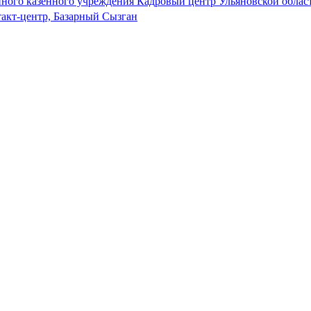
нного казенного учреждения Кадровый центр Ульяновской облас
такт-центр, Базарный Сызган