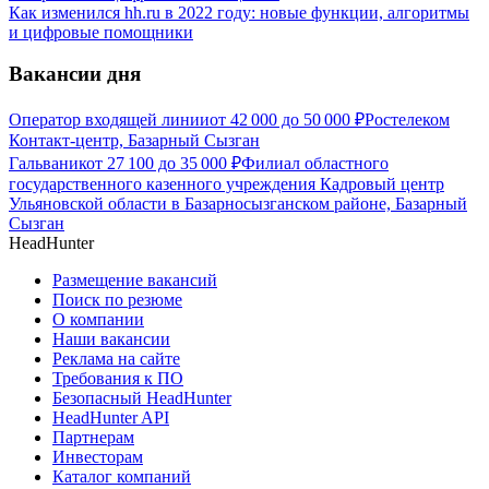
Как изменился hh.ru в 2022 году: новые функции, алгоритмы
и цифровые помощники
Вакансии дня
Оператор входящей линии
от
42 000
до
50 000
₽
Ростелеком
Контакт-центр, Базарный Сызган
Гальваник
от
27 100
до
35 000
₽
Филиал областного
государственного казенного учреждения Кадровый центр
Ульяновской области в Базарносызганском районе, Базарный
Сызган
HeadHunter
Размещение вакансий
Поиск по резюме
О компании
Наши вакансии
Реклама на сайте
Требования к ПО
Безопасный HeadHunter
HeadHunter API
Партнерам
Инвесторам
Каталог компаний