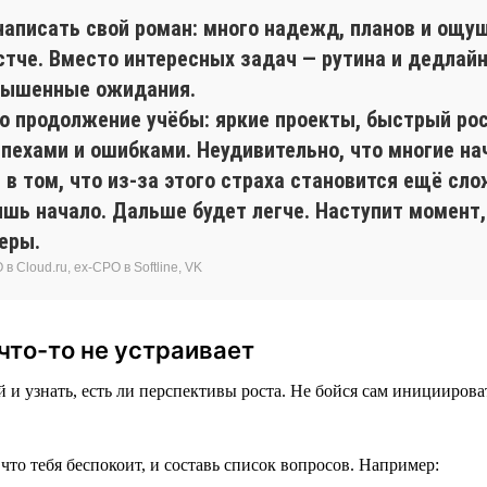
аписать свой роман: много надежд, планов и ощущен
тче. Вместо интересных задач — рутина и дедлайн
авышенные ожидания.
о продолжение учёбы: яркие проекты, быстрый рос
спехами и ошибками. Неудивительно, что многие н
 в том, что из-за этого страха становится ещё сл
ишь начало. Дальше будет легче. Наступит момент,
еры.
 Cloud.ru, ex-CPO в Softline, VK
что-то не устраивает
 и узнать, есть ли перспективы роста. Не бойся сам иницииров
что тебя беспокоит, и составь список вопросов. Например: