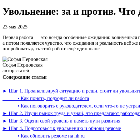
Увольнение: за и против. Что 
23 мая 2025
Первая работа — это всегда особенные ожидания: волнуешься пе
а потом появляется чувство, что ожидания и реальность всё же
попробовать дать этой работе ещё один шанс.
Софья Перцовская
автор статей
Содержание статьи
► Шаг 1. Проанализируй ситуацию и реши, стоит ли увольнят
• Как понять, подходит ли работа
• Как поговорить с руководителем, если что-то не устраи
► Шаг 2. Изучи рынок труда и узнай, что предлагают работода
► Шаг 3. Оцени свой уровень и наметь пути развития
► Шаг 4. Подготовься к увольнению и обнови резюме
• Как обновить резюме на hh.ru