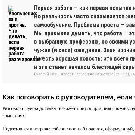
Первая работа — как первая попытка н
Но реальность часто оказывается жёс
самообучение. Проблема проста — з
Мы привыкли думать, что работа — эт
в выбранную профессию, со своими у
чужие (и свои) ожидания. Злая ирония
Но есть хорошая новость: это всего л
и это станет началом блестящей карь
Виталий Ранн, эксперт Карьерного маркетплейса hh.ru, PO в
Как поговорить с руководителем, если 
Разговор с руководителем поможет понять причины сложностей
компаниях.
Подготовься к встрече: собери свои наблюдения, сформулируй, 