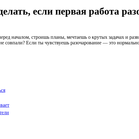
делать, если первая работа ра
ред началом, строишь планы, мечтаешь о крутых задачах и разви
 не совпали? Если ты чувствуешь разочарование — это нормально.
ься
вает
тели