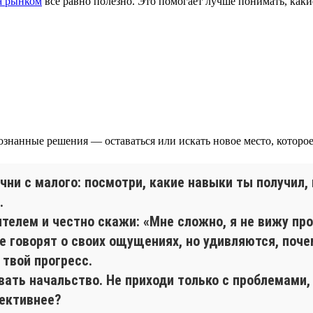
за рынком
всё равно полезно. Это помогает лучше понимать, какие
ознанные решения — оставаться или искать новое место, которое
ачни с малого: посмотри, какие навыки ты получил
.
телем и честно скажи: «Мне сложно, я не вижу про
 говорят о своих ощущениях, но удивляются, почем
 твой прогресс.
вать начальство. Не приходи только с проблемами,
ективнее?