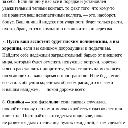
за себя. Если лично у вас всё в порядке и установлен
уважительный тёплый контакт, то факт того, что кому-то
не нравится ваш неэмпатичный коллега, — это, наоборот,
бонус. Ваш личный индекс популярности будет только расти,
пусть обращаются в компанию исключительно через вас.
7.
Пусть ваш ассистент будет плохим полицейским, а вы —
хорошим
, если вы слишком добродушны и податливы.
Найдите себе надёжный заградительный барьер от внешнего
мира, который будет отменять ненужные встречи, коротко
и ясно расставлять приоритеты, чётко ставить на место всех,
посягающих на ваше время и пространство. И не беда, если
его стиль общения коренным образом расходится с вами
и вашим имиджем, — покой дороже всего.
8.
Ошибка — это фатально:
если таковая случилась,
покройте голову пеплом и молча скройтесь с глаз коллег или
клиентов. Постарайтесь отсидеться подольше, пока
не развеется дым с пепелища чужих ожиданий, а там сделайте