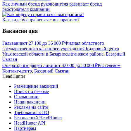
Как личный бренд руководителя развивает бренд
работодателя компании
Как лидеру справиться с выгоранием?
Вакансии дня
Гальваник
от
27 100
до
35 000
₽
Филиал областного
государственного казенного учреждения Кадровый центр
Ульяновской области в Базарносызганском районе, Базарный
Сызган
Оператор входящей линии
от
42 000
до
50 000
₽
Ростелеком
Контакт-центр, Базарный Сызган
HeadHunter
Размещение вакансий
Поиск по резюме
О компании
Наши вакансии
Реклама на сайте
Требования к ПО
Безопасный HeadHunter
HeadHunter API
Партнерам