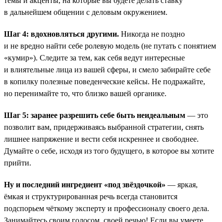
темы и акценты, на которые вы будете делать ставку
в дальнейшем общении с деловым окружением.
Шаг 4: вдохновляться другими.
Никогда не поздно
и не вредно найти себе ролевую модель (не путать с понятием
«кумир»). Следите за тем, как себя ведут интересные
и влиятельные лица из вашей сферы, и смело забирайте себе
в копилку полезные поведенческие кейсы. Не подражайте,
но перенимайте то, что близко вашей органике.
Шаг 5: заранее разрешить себе быть неидеальным
— это
позволит вам, придерживаясь выбранной стратегии, снять
лишнее напряжение и вести себя искреннее и свободнее.
Думайте о себе, исходя из того будущего, в которое вы хотите
прийти.
Ну и последний ингредиент «под звёздочкой»
— яркая,
ёмкая и структурированная речь всегда становится
подспорьем чёткому эксперту и профессионалу своего дела.
Занимайтесь своим голосом, своей речью! Если вы умеете