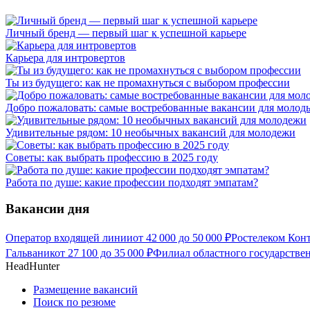
Личный бренд — первый шаг к успешной карьере
Карьера для интровертов
Ты из будущего: как не промахнуться с выбором профессии
Добро пожаловать: самые востребованные вакансии для молод
Удивительные рядом: 10 необычных вакансий для молодежи
Советы: как выбрать профессию в 2025 году
Работа по душе: какие профессии подходят эмпатам?
Вакансии дня
Оператор входящей линии
от
42 000
до
50 000
₽
Ростелеком Кон
Гальваник
от
27 100
до
35 000
₽
Филиал областного государстве
HeadHunter
Размещение вакансий
Поиск по резюме