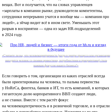
вещах. Вот и получается, что на словах управленцев
«зарплаты в компании рынке, руководители компетентны,
сотрудники непрерывно учатся и вообще мы — компания про
людей», а эйчар видит всё в ином свете. Уменьшать этот
разрыв в восприятии — одна из задач HR-подразделений
в 2024 году.
«Считаете ли вы, что человекоцентричность (когда в центре процесса или организации
находится человек со своими ценностями, потребностями и приоритетами) стала
важным фокусом вашего бизнеса?»
Если говорить о том, организации из каких отраслей всегда
были ориентированы на человека, то пальма первенства
у HoReCa, финтеха, банков и ИТ, то есть компаний, в которых
гигантскую долю корпоративного ВВП создают люди,
а не станки. Вместе с тем растёт фокус
на человекоцентричность и в розничной торговле, и в отрасли
добычи и переработки ископаемых. Несмотря на то что