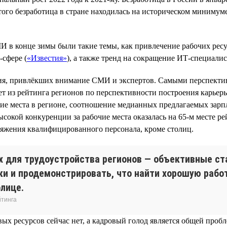
ого безработица в стране находилась на историческом минимуме в
И в конце зимы были такие темы, как привлечение рабочих рес
-сфере (
«Известия»
), а также тренд на сокращение ИТ-специалис
ния, привлёкших внимание СМИ и экспертов. Самыми перспектив
т из рейтинга регионов по перспективности построения карьеры
чие места в регионе, соотношение медианных предлагаемых зарп
ысокой конкуренции за рабочие места оказалась на 65-м месте ре
яжения квалифицированного персонала, кроме столиц.
х для трудоустройства регионов — объективные ст
ки и продемонстрировать, что найти хорошую рабо
олице.
йтинга
ых ресурсов сейчас нет, а кадровый голод является общей пробл