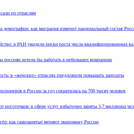
сали по отраслям
а демографии: как миграция изменит национальный состав Росс
йство: в РАН увидели риски роста числа квалифицированных ка
ы россиян хотели бы работать в небольших компаниях
ость: в «женских» отраслях предложили повышать зарплаты
нсионеров в России за год сократилась на 700 тысяч человек
т ноготочков: в сфере услуг избыточно заняты 3,7 миллиона че
сёр: как самозанятые меняют экономику России