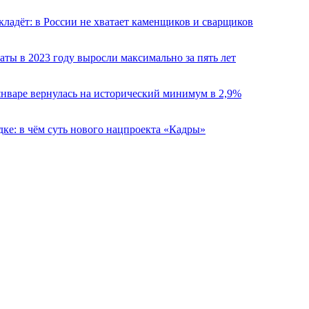
кладёт: в России не хватает каменщиков и сварщиков
аты в 2023 году выросли максимально за пять лет
январе вернулась на исторический минимум в 2,9%
дке: в чём суть нового нацпроекта «Кадры»