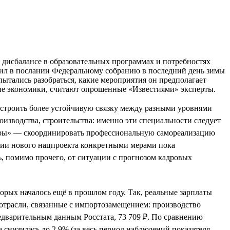
 дисбалансе в образовательных программах и потребностях
сил в послании Федеральному собранию в последний день зимы
ытались разобраться, какие мероприятия он предполагает
тие экономики, считают опрошенные «Известиями» эксперты.
ыстроить более устойчивую связку между разными уровнями
изводства, строительства: именно эти специальности следует
адры» — скоординировать профессиональную самореализацию
нии нового нацпроекта конкретными мерами пока
ь, помимо прочего, от ситуации с прогнозом кадровых
орых началось ещё в прошлом году. Так, реальные зарплаты
 отрасли, связанные с импортозамещением: производство
едварительным данным Росстата, 73 709 ₽. По сравнению
е снизилась до 2,9% (за весь период наблюдений показателя