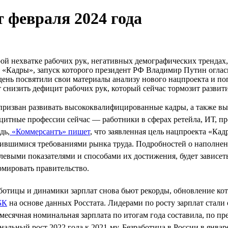
 февраля 2024 года
ой нехватке рабочих рук, негативных демографических трендах,
 «Кадры», запуск которого президент РФ Владимир Путин огла
ень посвятили свои материалы анализу нового нацпроекта и поп
 снизить дефицит рабочих рук, который сейчас тормозит разви
 призван развивать высококвалифицированные кадры, а также в
итные профессии сейчас — работники в сферах ретейла, ИТ, про
дь,
«Коммерсантъ» пишет
, что заявленная цель нацпроекта «К
нившимися требованиями рынка труда. Подробностей о наполне
левыми показателями и способами их достижения, будет зависет
рмировать правительство.
ботицы и динамики зарплат снова бьют рекорды, обновление кот
БК
на основе данных Росстата. Лидерами по росту зарплат стали
месячная номинальная зарплата по итогам года составила, по пр
нальный рост 2022 года к 2021-му. Безработица в России в январ