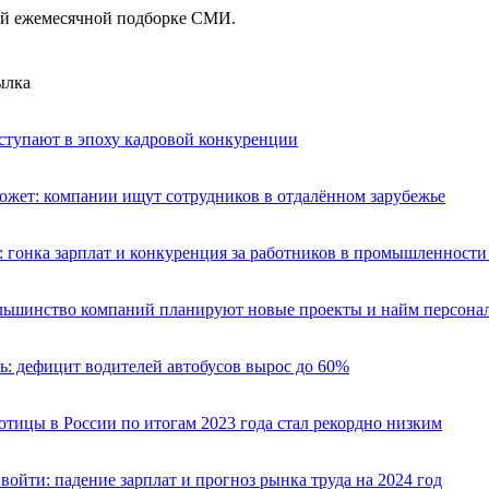
ей ежемесячной подборке СМИ.
ылка
ступают в эпоху кадровой конкуренции
ожет: компании ищут сотрудников в отдалённом зарубежье
: гонка зарплат и конкуренция за работников в промышленност
ольшинство компаний планируют новые проекты и найм персона
: дефицит водителей автобусов вырос до 60%
отицы в России по итогам 2023 года стал рекордно низким
 войти: падение зарплат и прогноз рынка труда на 2024 год