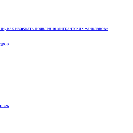
ии, как избежать появления мигрантских «анклавов»
дров
ловек