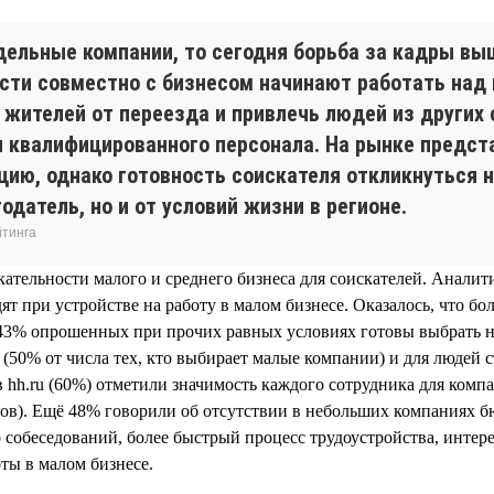
дельные компании, то сегодня борьба за кадры вы
сти совместно с бизнесом начинают работать на
жителей от переезда и привлечь людей из других 
 квалифицированного персонала. На рынке предс
ию, однако готовность соискателя откликнуться н
одатель, но и от условий жизни в регионе.
йтинга
ательности малого и среднего бизнеса для соискателей. Аналит
т при устройстве на работу в малом бизнесе. Оказалось, что б
м 43% опрошенных при прочих равных условиях готовы выбрать 
т (50% от числа тех, кто выбирает малые компании) и для людей 
 hh.ru (60%) отметили значимость каждого сотрудника для комп
тов). Ещё 48% говорили об отсутствии в небольших компаниях 
 собеседований, более быстрый процесс трудоустройства, интер
оты в малом бизнесе.