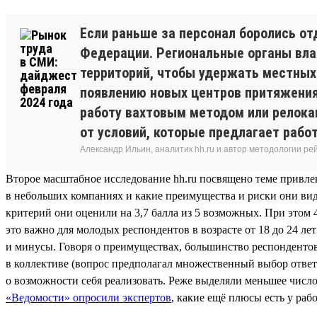
Если раньше за персонал боролись от
Федерации. Региональные органы вла
территорий, чтобы удержать местных 
появлению новых центров притяжения
работу вахтовым методом или релокац
от условий, которые предлагает работ
Александр Ильин, аналитик hh.ru и автор методологии ре
Второе масштабное исследование hh.ru посвящено теме привлек
в небольших компаниях и какие преимущества и риски они видя
критерий они оценили на 3,7 балла из 5 возможных. При это
это важно для молодых респондентов в возрасте от 18 до 24 ле
и минусы. Говоря о преимуществах, большинство респондентов
в коллективе (вопрос предполагал множественный выбор отве
о возможности себя реализовать. Реже выделяли меньшее число
«Ведомости» опросили экспертов
, какие ещё плюсы есть у раб