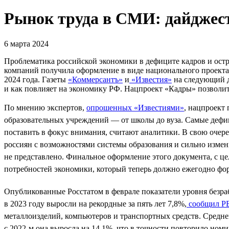
Рынок труда в СМИ: дайджест
6 марта 2024
Проблематика российской экономики в дефиците кадров и остр
компаний получила оформление в виде национального проекта
2024 года. Газеты
«Коммерсантъ»
и
«Известия»
на следующий д
и как повлияет на экономику РФ. Нацпроект «Кадры» позволит
По мнению экспертов,
опрошенных «Известиями»
, нацпроект
образовательных учреждений — от школы до вуза. Самые дефиц
поставить в фокус внимания, считают аналитики. В свою очере
россиян с возможностями системы образования и сильно изме
не представлено. Финальное оформление этого документа, с це
потребностей экономики, который теперь должно ежегодно фо
Опубликованные Росстатом в феврале показатели уровня безра
в 2023 году выросли на рекордные за пять лет 7,8%,
сообщил Р
металлоизделий, компьютеров и транспортных средств. Средне
с 2022-м она выросла на 14,1%, что в точности повторило номи