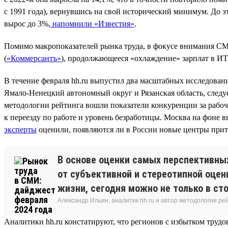
с 1991 года), вернувшись на свой исторический минимум. До эт
вырос до 3%,
напомнили «Известия»
.
Помимо макропоказателей рынка труда, в фокусе внимания СМ
(
«Коммерсантъ»
), продолжающееся «охлаждение» зарплат в ИТ
В течение февраля hh.ru выпустил два масштабных исследова
Ямало-Ненецкий автономный округ и Рязанская область, следуе
методологии рейтинга вошли показатели конкуренции за рабо
к переезду по работе и уровень безработицы. Москва на фоне в
эксперты
оценили, появляются ли в России новые центры прит
В основе оценки самых перспективны
от субъективной и стереотипной оцен
жизни, сегодня можно не только в ст
Александр Ильин, аналитик hh.ru и автор методологии ре
Аналитики hh.ru констатируют, что регионов с избытком трудов