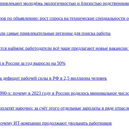
привлекают молодёжь экологичностью и близостью родственник
ов по объявлению: рост спроса на технические специальности 
али самые привлекательные регионы для поиска работы
тся наймом: работодатели всё чаще предлагают новые вакансии
 в России за год выросло на 50%
а дефицит рабочей силы в РФ в 2,5 миллиона человек
990-х: почему в 2023 году в России родилось минимальное число
платят нарочно: за счёт этого отдельные зарплаты в ряде отрас
почему ИТ-компании продолжают увольнять работников