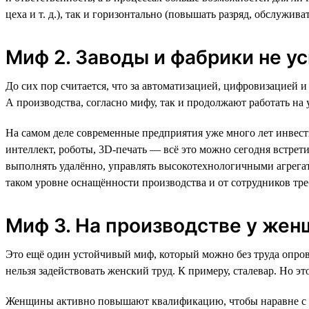
цеха и т. д.), так и горизонтально (повышать разряд, обслужив
Миф 2. Заводы и фабрики не у
До сих пор считается, что за автоматизацией, цифровизацией
А производства, согласно мифу, так и продолжают работать н
На самом деле современные предприятия уже много лет инвес
интеллект, роботы, 3D-печать — всё это можно сегодня встрет
выполнять удалённо, управлять высокотехнологичными агрегат
таком уровне оснащённости производства и от сотрудников тр
Миф 3. На производстве у же
Это ещё один устойчивый миф, который можно без труда опрове
нельзя задействовать женский труд. К примеру, сталевар. Но 
Женщины активно повышают квалификацию, чтобы наравне с м