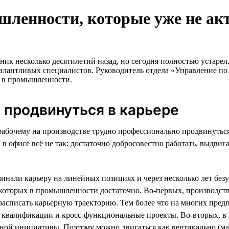
шленности, которые уже не а
ник несколько десятилетий назад, но сегодня полностью устаре
я талантливых специалистов. Руководитель отдела «Управление
е в промышленности.
о продвинуться в карьере
абочему на производстве трудно профессионально продвинуться 
 А в офисе всё не так: достаточно добросовестно работать, выдв
ачинали карьеру на линейных позициях и через несколько лет б
, которых в промышленности достаточно. Во-первых, производст
 расписать карьерную траекторию. Тем более что на многих пред
квалификации и кросс-функциональные проекты. Во-вторых, в 
чной инициативы. Поэтому можно двигаться как вертикально (мас