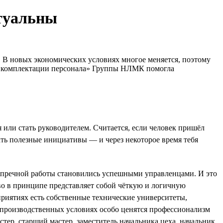
ктуальны
л. В новых экономических условиях многое меняется, поэтому
 по комплектации персонала» Группы НЛМК помогла
или стать руководителем. Считается, если человек пришёл
игать полезные инициативы — и через некоторое время тебя
езупречной работы становились успешными управленцами. И это
во в принципе представляет собой чёткую и логичную
приятиях есть собственные технические университеты,
производственных условиях особо ценятся профессионализм
тер, старший мастер, заместитель начальника цеха, начальник