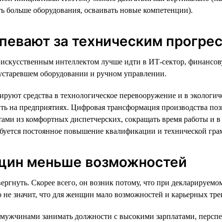
ать больше оборудования, осваивать новые компетенции).
спевают за техническим прогре
 и искусственным интеллектом лучше идти в ИТ-сектор, финансо
а устаревшем оборудовании и ручном управлении.
тируют средства в технологическое перевооружение и в эколог
ить на предприятиях. Цифровая трансформация производства поз
ами из комфортных диспетчерских, сокращать время работы и в 
ебуется постоянное повышение квалификации и технической гра
нщин меньше возможностей
ргнуть. Скорее всего, он возник потому, что при декларируемом
это не значит, что для женщин мало возможностей и карьерных т
ужчинами занимать должности с высокими зарплатами, перспек