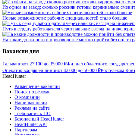
Из офиса на завод: сколько россиян готовы кардинально сменит
Новые возможности: рабочих специальностей стало больше
Путь к сердцу работодателя через навыки: взгляд на инженерн
На какие должности в производстве можно прийти без опыта 
Вакансии дня
Гальваник
от
27 100
до
35 000
₽
Филиал областного государстве
Оператор входящей линии
от
42 000
до
50 000
₽
Ростелеком Кон
HeadHunter
Размещение вакансий
Поиск по резюме
О компании
Наши вакансии
Реклама на сайте
Требования к ПО
Безопасный HeadHunter
HeadHunter API
Партнерам