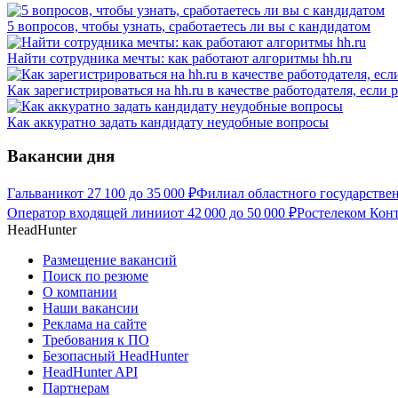
5 вопросов, чтобы узнать, сработаетесь ли вы с кандидатом
Найти сотрудника мечты: как работают алгоритмы hh.ru
Как зарегистрироваться на hh.ru в качестве работодателя, если
Как аккуратно задать кандидату неудобные вопросы
Вакансии дня
Гальваник
от
27 100
до
35 000
₽
Филиал областного государстве
Оператор входящей линии
от
42 000
до
50 000
₽
Ростелеком Кон
HeadHunter
Размещение вакансий
Поиск по резюме
О компании
Наши вакансии
Реклама на сайте
Требования к ПО
Безопасный HeadHunter
HeadHunter API
Партнерам