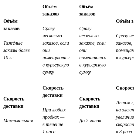
Объём
Объём
заказов
заказов
Объём
Объём за
заказов
Сразу
Сразу
несколько
несколько
Сразу нес
Тяжёлые
заказов, если
заказов, если
заказов, 
заказы более
они
они
помещаю
10 кг
помещаются
помещаются
в курьерс
в курьерскую
в курьерскую
сумку
сумку
Скорость
Скорость
доставки
Скорость
Скорость
Летом ку
доставки
доставки
При любых
на элект
пробках —
увеличив
Максимальная
До 2 часов
в течение
скорость
1 часа
в 3 раза