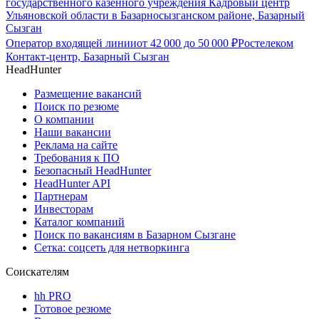
государственного казенного учреждения Кадровый центр
Ульяновской области в Базарносызганском районе, Базарный
Сызган
Оператор входящей линии
от
42 000
до
50 000
₽
Ростелеком
Контакт-центр, Базарный Сызган
HeadHunter
Размещение вакансий
Поиск по резюме
О компании
Наши вакансии
Реклама на сайте
Требования к ПО
Безопасный HeadHunter
HeadHunter API
Партнерам
Инвесторам
Каталог компаний
Поиск по вакансиям в Базарном Сызгане
Сетка: соцсеть для нетворкинга
Соискателям
hh PRO
Готовое резюме