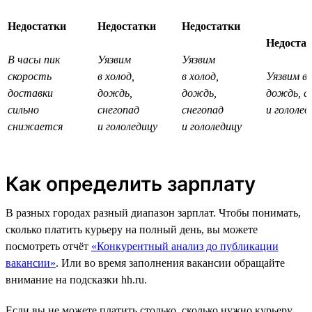
Недостатки
Недостатки
Недостатки
Недоста
В часы пик
Уязвим
Уязвим
скорость
в холод,
в холод,
Уязвим в 
доставки
дождь,
дождь,
дождь, с
сильно
снегопад
снегопад
и гололед
снижается
и гололедицу
и гололедицу
Как определить зарплату
В разных городах разный диапазон зарплат. Чтобы понимать,
сколько платить курьеру на полный день, вы можете
посмотреть отчёт
«Конкурентный анализ до публикации
вакансии»
. Или во время заполнения вакансии обращайте
внимание на подсказки hh.ru.
Если вы не можете платить столько, сколько нужно курьеру