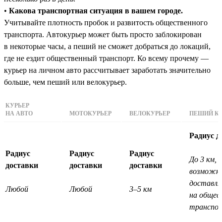
•
Какова транспортная ситуация в вашем городе.
Учитывайте плотность пробок и развитость общественного
транспорта. Автокурьер может быть просто заблокирован
в некоторые часы, а пеший не сможет добраться до локаций,
где не ездит общественный транспорт. Ко всему прочему —
курьер на личном авто рассчитывает заработать значительно
больше, чем пеший или велокурьер.
КУРЬЕР
НА АВТО
МОТОКУРЬЕР
ВЕЛОКУРЬЕР
ПЕШИЙ КУ
Радиус д
Радиус
Радиус
Радиус
До 3 км, 
доставки
доставки
доставки
возможн
доставл
Любой
Любой
3–5 км
на общес
транспо