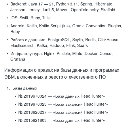
Backend:
Java 17 — 21, Python 3.11, Spring, Hibernate,
Jackson, Jersey, Junit 5, Maven, OpenTelemetry, Skaffold
IOS:
Swift, Ruby, Tuist
Android:
Kotlin, Kotlin Script (kts), Gradle Convention Plugins,
Ruby
Работа с данными:
PostgreSQL, Scylla, Redis, ClickHouse,
Elasticsearch, Kafka, Hadoop, Flink, Spark
Инфраструктура:
Nginx, Ansible, MinIo, Docker, Consul,
Grafana
Информация о правах на базы данных и программах
ЭВМ, включенных в реестр отечественного ПО
Базы данных
№ 2019670024 — «База данных HeadHunter»
№ 2019670023 — «База вакансий HeadHunter»
№ 2018620237 — «База вакансий HeadHunter»
№ 2015621803 — «База данных HeadHunter»