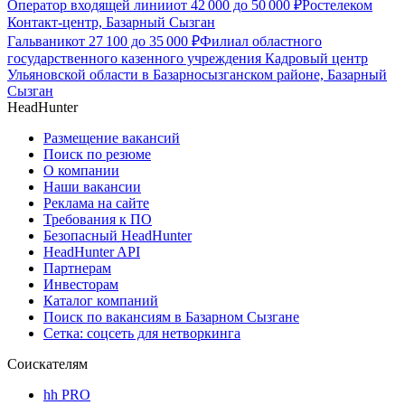
Оператор входящей линии
от
42 000
до
50 000
₽
Ростелеком
Контакт-центр, Базарный Сызган
Гальваник
от
27 100
до
35 000
₽
Филиал областного
государственного казенного учреждения Кадровый центр
Ульяновской области в Базарносызганском районе, Базарный
Сызган
HeadHunter
Размещение вакансий
Поиск по резюме
О компании
Наши вакансии
Реклама на сайте
Требования к ПО
Безопасный HeadHunter
HeadHunter API
Партнерам
Инвесторам
Каталог компаний
Поиск по вакансиям в Базарном Сызгане
Сетка: соцсеть для нетворкинга
Соискателям
hh PRO