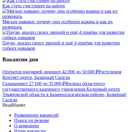
Как стать счастливее на работе
Мягкие навыки: почему они особенно важны и как их
развивать
Паузы, анализ своих эмоций и ещё 4 приёма для развития
гибких навыков
Вакансии дня
Оператор входящей линии
от
42 000
до
50 000
₽
Ростелеком
Контакт-центр, Базарный Сызган
Гальваник
от
27 100
до
35 000
₽
Филиал областного
государственного казенного учреждения Кадровый центр
Ульяновской области в Базарносызганском районе, Базарный
Сызган
HeadHunter
Размещение вакансий
Поиск по резюме
О компании
Наши вакансии