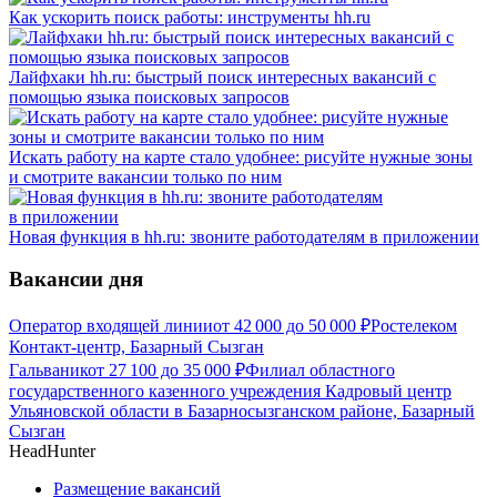
Как ускорить поиск работы: инструменты hh.ru
Лайфхаки hh.ru: быстрый поиск интересных вакансий с
помощью языка поисковых запросов
Искать работу на карте стало удобнее: рисуйте нужные зоны
и смотрите вакансии только по ним
Новая функция в hh.ru: звоните работодателям в приложении
Вакансии дня
Оператор входящей линии
от
42 000
до
50 000
₽
Ростелеком
Контакт-центр, Базарный Сызган
Гальваник
от
27 100
до
35 000
₽
Филиал областного
государственного казенного учреждения Кадровый центр
Ульяновской области в Базарносызганском районе, Базарный
Сызган
HeadHunter
Размещение вакансий