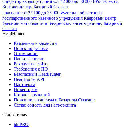
Оператор входящей линии
от
42 000
до
50 000
₽
Ростелеком
Контакт-центр, Базарный Сызган
Гальваник
от
27 100
до
35 000
₽
Филиал областного
государственного казенного учреждения Кадровый центр
Ульяновской области в Базарносызганском районе, Базарный
Сызган
HeadHunter
Размещение вакансий
Поиск по резюме
О компании
Наши вакансии
Реклама на сайте
Требования к ПО
Безопасный HeadHunter
HeadHunter API
Партнерам
Инвесторам
Каталог компаний
Поиск по вакансиям в Базарном Сызгане
Сетка: соцсеть для нетворкинга
Соискателям
hh PRO