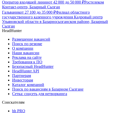
Оператор входящей линии
от
42 000
до
50 000
₽
Ростелеком
Контакт-центр, Базарный Сызган
Гальваник
от
27 100
до
35 000
₽
Филиал областного
государственного казенного учреждения Кадровый центр
Ульяновской области в Базарносызганском районе, Базарный
Сызган
HeadHunter
Размещение вакансий
Поиск по резюме
О компании
Наши вакансии
Реклама на сайте
Требования к ПО
Безопасный HeadHunter
HeadHunter API
Партнерам
Инвесторам
Каталог компаний
Поиск по вакансиям в Базарном Сызгане
Сетка: соцсеть для нетворкинга
Соискателям
hh PRO