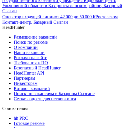
государственного казенного учреждения Кадровый центр
Ульяновской области в Базарносызганском районе, Базарный
Сызган
Оператор входящей линии
от
42 000
до
50 000
₽
Ростелеком
Контакт-центр, Базарный Сызган
HeadHunter
Размещение вакансий
Поиск по резюме
О компании
Наши вакансии
Реклама на сайте
Требования к ПО
Безопасный HeadHunter
HeadHunter API
Партнерам
Инвесторам
Каталог компаний
Поиск по вакансиям в Базарном Сызгане
Сетка: соцсеть для нетворкинга
Соискателям
hh PRO
Готовое резюме