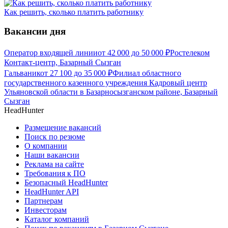
Как решить, сколько платить работнику
Вакансии дня
Оператор входящей линии
от
42 000
до
50 000
₽
Ростелеком
Контакт-центр, Базарный Сызган
Гальваник
от
27 100
до
35 000
₽
Филиал областного
государственного казенного учреждения Кадровый центр
Ульяновской области в Базарносызганском районе, Базарный
Сызган
HeadHunter
Размещение вакансий
Поиск по резюме
О компании
Наши вакансии
Реклама на сайте
Требования к ПО
Безопасный HeadHunter
HeadHunter API
Партнерам
Инвесторам
Каталог компаний