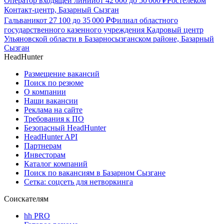
Оператор входящей линии
от
42 000
до
50 000
₽
Ростелеком
Контакт-центр, Базарный Сызган
Гальваник
от
27 100
до
35 000
₽
Филиал областного
государственного казенного учреждения Кадровый центр
Ульяновской области в Базарносызганском районе, Базарный
Сызган
HeadHunter
Размещение вакансий
Поиск по резюме
О компании
Наши вакансии
Реклама на сайте
Требования к ПО
Безопасный HeadHunter
HeadHunter API
Партнерам
Инвесторам
Каталог компаний
Поиск по вакансиям в Базарном Сызгане
Сетка: соцсеть для нетворкинга
Соискателям
hh PRO