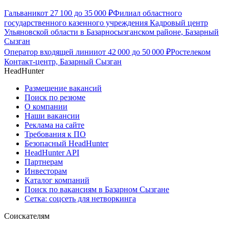
Гальваник
от
27 100
до
35 000
₽
Филиал областного
государственного казенного учреждения Кадровый центр
Ульяновской области в Базарносызганском районе, Базарный
Сызган
Оператор входящей линии
от
42 000
до
50 000
₽
Ростелеком
Контакт-центр, Базарный Сызган
HeadHunter
Размещение вакансий
Поиск по резюме
О компании
Наши вакансии
Реклама на сайте
Требования к ПО
Безопасный HeadHunter
HeadHunter API
Партнерам
Инвесторам
Каталог компаний
Поиск по вакансиям в Базарном Сызгане
Сетка: соцсеть для нетворкинга
Соискателям