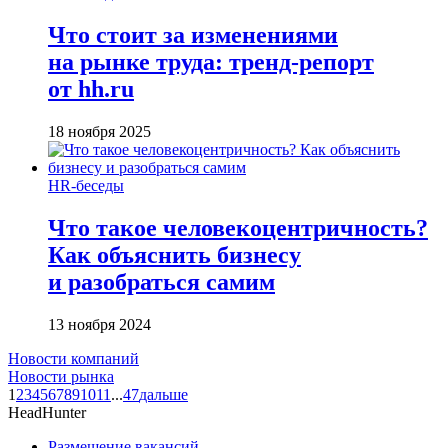
Что стоит за изменениями
на рынке труда: тренд-репорт
от hh.ru
18 ноября 2025
HR-беседы
Что такое человеко­центричность?
Как объяснить бизнесу
и разобраться самим
13 ноября 2024
Новости компаний
Новости рынка
1
2
3
4
5
6
7
8
9
10
11
...
47
дальше
HeadHunter
Размещение вакансий