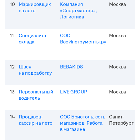
10
Маркировщик
Компания
Москва
на лето
«Спортмастер»,
Логистика
11
Специалист
ООО
Москва
склада
ВсеИнструменты.ру
12
Швея
BEBAKIDS
Москва
на подработку
13
Персональный
LIVE GROUP
Москва
водитель
14
Продавец-
ООО Бристоль, сеть
Санкт-
кассир на лето
магазинов, Работа
Петербург
в магазине