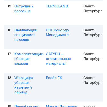
15
Сотрудник
TERMOLAND
Санкт-
бассейна
Петербург
16
Начинающий
ОСГ Рекордз
Санкт-
специалист
Менеджмент
Петербург
на склад
17
Комплектовщик-
САТУРН —
Санкт-
сборщик
строительные
Петербург
заказов
материалы
18
Уборщица/
Взлёт, ГК
Санкт-
уборщик
Петербург
на летний
период
19
Пеший курьер
Маркет Деливери
Казань