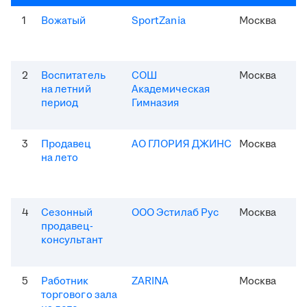
1
Вожатый
SportZania
Москва
2
Воспитатель
СОШ
Москва
на летний
Академическая
период
Гимназия
3
Продавец
АО ГЛОРИЯ ДЖИНС
Москва
на лето
4
Сезонный
ООО Эстилаб Рус
Москва
продавец-
консультант
5
Работник
ZARINA
Москва
торгового зала