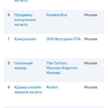
на лето
6
Продавец-
SneakerBox
Москва
консультант
на лето
7
Консультант
ООО Футурион СПА
Москва
8
Сезонный
The Carlton,
Москва
кассир
Moscow (Карлтон
Москва)
9
Курьер онлайн-
Rezerv
Москва
заказов на лето