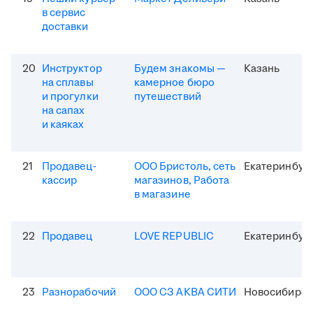
в сервис
доставки
20
Инструктор
Будем знакомы —
Казань
на сплавы
камерное бюро
и прогулки
путешествий
на сапах
и каяках
21
Продавец-
ООО Бристоль, сеть
Екатеринбур
кассир
магазинов, Работа
в магазине
22
Продавец
LOVE REPUBLIC
Екатеринбур
23
Разнорабочий
ООО СЗ АКВА СИТИ
Новосибирск