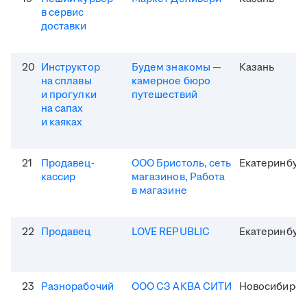
в сервис
доставки
20
Инструктор
Будем знакомы —
Казань
на сплавы
камерное бюро
и прогулки
путешествий
на сапах
и каяках
21
Продавец-
ООО Бристоль, сеть
Екатеринбур
кассир
магазинов, Работа
в магазине
22
Продавец
LOVE REPUBLIC
Екатеринбур
23
Разнорабочий
ООО СЗ АКВА СИТИ
Новосибирск