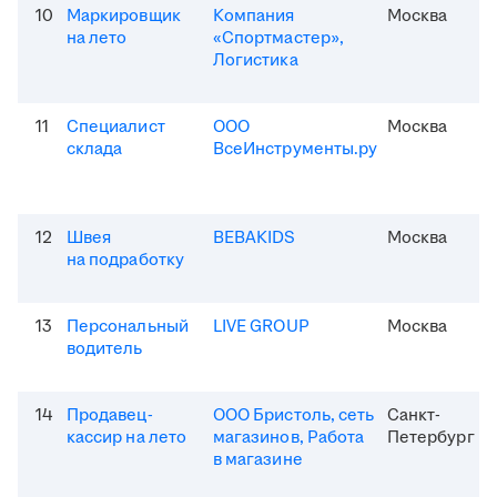
10
Маркировщик
Компания
Москва
на лето
«Спортмастер»,
Логистика
11
Специалист
ООО
Москва
склада
ВсеИнструменты.ру
12
Швея
BEBAKIDS
Москва
на подработку
13
Персональный
LIVE GROUP
Москва
водитель
14
Продавец-
ООО Бристоль, сеть
Санкт-
кассир на лето
магазинов, Работа
Петербург
в магазине