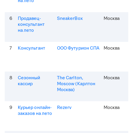
на лето
6
Продавец-
SneakerBox
Москва
консультант
на лето
7
Консультант
ООО Футурион СПА
Москва
8
Сезонный
The Carlton,
Москва
кассир
Moscow (Карлтон
Москва)
9
Курьер онлайн-
Rezerv
Москва
заказов на лето