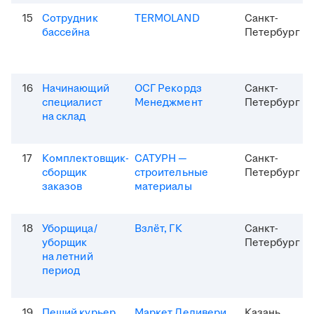
15
Сотрудник
TERMOLAND
Санкт-
бассейна
Петербург
16
Начинающий
ОСГ Рекордз
Санкт-
специалист
Менеджмент
Петербург
на склад
17
Комплектовщик-
САТУРН —
Санкт-
сборщик
строительные
Петербург
заказов
материалы
18
Уборщица/
Взлёт, ГК
Санкт-
уборщик
Петербург
на летний
период
19
Пеший курьер
Маркет Деливери
Казань