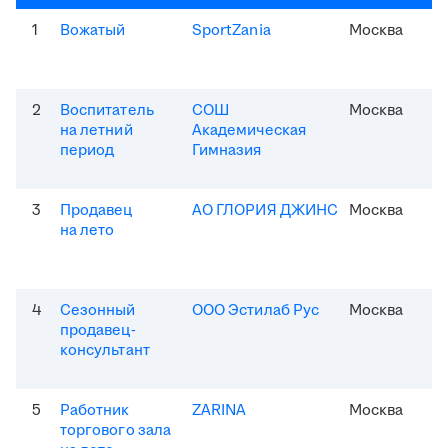
1
Вожатый
SportZania
Москва
2
Воспитатель
СОШ
Москва
на летний
Академическая
период
Гимназия
3
Продавец
АО ГЛОРИЯ ДЖИНС
Москва
на лето
4
Сезонный
ООО Эстилаб Рус
Москва
продавец-
консультант
5
Работник
ZARINA
Москва
торгового зала