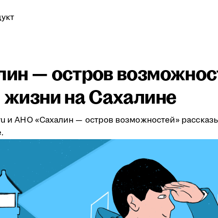
укт
алин — остров возможнос
и жизни на Сахалине
.ru и АНО «Сахалин — остров возможностей» рассказ
.