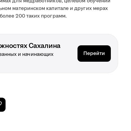
аммах для медработников, целевом обучении
льном материнском капитале и других мерах
более 200 таких программ.
ожностях Сахалина
Перейти
ванных и начинающих