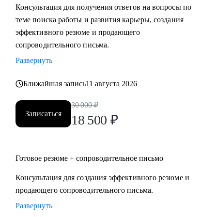
Консультация для получения ответов на вопросы по
Мидл и топ руководители.
теме поиска работы и развития карьеры, создания
• CEO/Генеральный директор
эффективного резюме и продающего
• Операционный директор/Исполнительный директор
сопроводительного письма.
• Коммерческий директор/Директор по продажам
Развернуть
• CFO/ Финансовый директор
• Технический директор
Ближайшая запись
11 августа 2026
• Директор по производству
• ИТ-директор
30 000
₽
• Директор по логистике и закупкам
Записаться
18 500
₽
• Директор по стратегическому развитию
• Директор по качеству
Готовое резюме + сопроводительное письмо
Для своих клиентов я — Карьерный доктор, который
поможет «диагностировать и вылечить» проблемы в
Консультация для создания эффективного резюме и
области профессионального развития: выявить сильные
продающего сопроводительного письма.
стороны и зоны роста, понять личную профессиональную
Развернуть
уникальность, найти оптимальное и актуальное решение, а