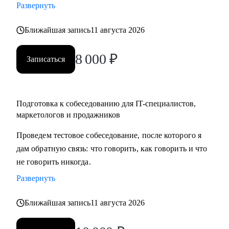
Развернуть
карьеры, если текущая уже не драйвит
• Как перейти в направление project менеджмента, строить
Ближайшая запись
11 августа 2026
свой карьерный трек
8 000
₽
Записаться
Кому могу помочь:
• Специалистам в сфере маркетинга, IT, продаж
Подготовка к собеседованию для IT-специалистов,
маркетологов и продажников
Проведем тестовое собеседование, после которого я
дам обратную связь: что говорить, как говорить и что
не говорить никогда.
Развернуть
Ближайшая запись
11 августа 2026