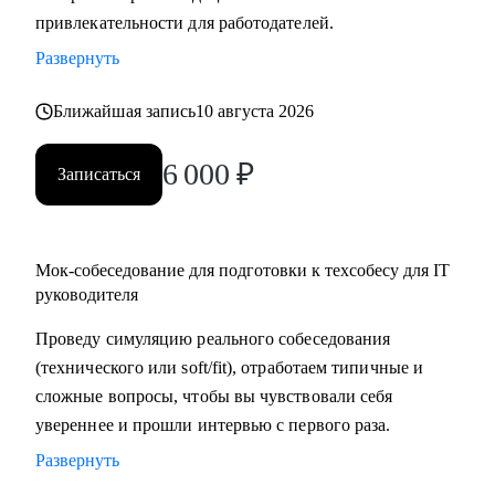
привлекательности для работодателей.
в момент срыва сроков или конфликтов в команде, помогу
найти пути выхода из трудных ситуаций.
Развернуть
Кому могу помочь:
Ближайшая запись
10 августа 2026
• Начинающим руководителям в IT.
6 000
₽
• Middle/Middle+ специалистам — чтобы усилить
Записаться
управленческую экспертизу и soft skills.
• Опытным руководителям, которые столкнулись с
трудным проектом, кризисом или командным конфликтом
Мок-собеседование для подготовки к техсобесу для IT
и хотят получить независимый взгляд.
руководителя
Проведу симуляцию реального собеседования
(технического или soft/fit), отработаем типичные и
сложные вопросы, чтобы вы чувствовали себя
увереннее и прошли интервью с первого раза.
Развернуть