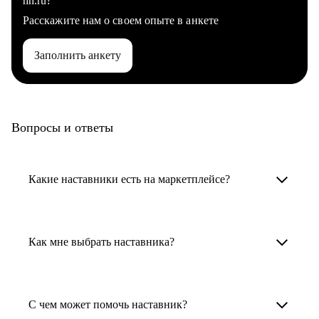
hh.ru?
Расскажите нам о своем опыте в анкете
Заполнить анкету
Вопросы и ответы
Какие наставники есть на маркетплейсе?
Карьерные наставники — это HR-
специалисты, карьерные консультанты,
Как мне выбрать наставника?
психологи, резюмерайтеры и менторы.
Умный поиск поможет в три клика выбрать
Менторы работают в ИТ, дизайне, других
наставника для достижения вашей цели.
С чем может помочь наставник?
узкоспециализированных сферах. Они