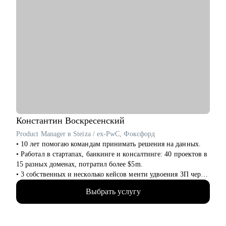
Константин
Воскресенский
Product Manager в Steiza / ex-PwC, Фоксфорд
• 10 лет помогаю командам принимать решения на данных.
• Работал в стартапах, банкинге и консалтинге: 40 проектов в
15 разных доменах, потратил более $5m.
• 3 собственных и несколько кейсов менти удвоения ЗП через
смену работы, с десяток успешных кейсов повышения ЗП на
Выбрать услугу
30+%.
• На ты. Не в легкости, но на чилле. Живу в Аргентине.
• Люблю циферки, таблички, презенташки, кастдевить по
поводу и без, а вообще: