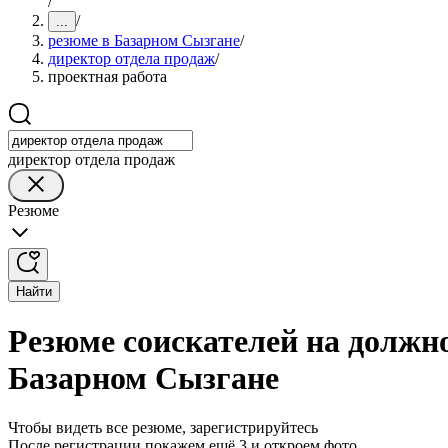
/
/
...
резюме в Базарном Сызгане
/
директор отдела продаж
/
проектная работа
директор отдела продаж
Резюме
Найти
Резюме соискателей на должно
Базарном Сызгане
Чтобы видеть все резюме, зарегистрируйтесь
После регистрации покажем ещё 3 и откроем фото