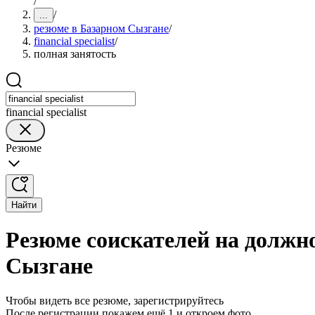
/
/
...
резюме в Базарном Сызгане
/
financial specialist
/
полная занятость
financial specialist
Резюме
Найти
Резюме соискателей на должнос
Сызгане
Чтобы видеть все резюме, зарегистрируйтесь
После регистрации покажем ещё 1 и откроем фото