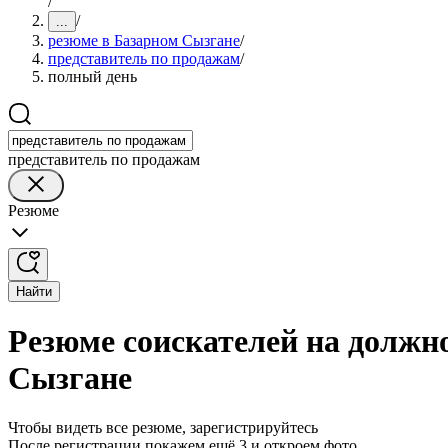
/
/
...
резюме в Базарном Сызгане
/
представитель по продажам
/
полный день
представитель по продажам
Резюме
Найти
Резюме соискателей на должн
Сызгане
Чтобы видеть все резюме, зарегистрируйтесь
После регистрации покажем ещё 3 и откроем фото