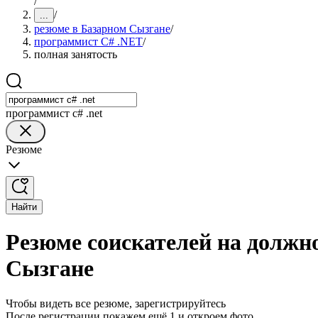
/
/
...
резюме в Базарном Сызгане
/
программист C# .NET
/
полная занятость
программист c# .net
Резюме
Найти
Резюме соискателей на должн
Сызгане
Чтобы видеть все резюме, зарегистрируйтесь
После регистрации покажем ещё 1 и откроем фото