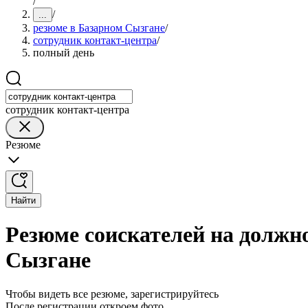
/
/
...
резюме в Базарном Сызгане
/
сотрудник контакт-центра
/
полный день
сотрудник контакт-центра
Резюме
Найти
Резюме соискателей на должн
Сызгане
Чтобы видеть все резюме, зарегистрируйтесь
После регистрации откроем фото