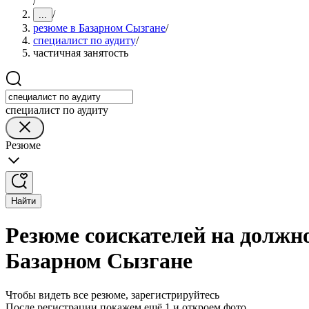
/
/
...
резюме в Базарном Сызгане
/
специалист по аудиту
/
частичная занятость
специалист по аудиту
Резюме
Найти
Резюме соискателей на должно
Базарном Сызгане
Чтобы видеть все резюме, зарегистрируйтесь
После регистрации покажем ещё 1 и откроем фото