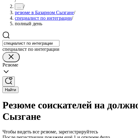
/
/
...
резюме в Базарном Сызгане
/
специалист по интеграции
/
полный день
специалист по интеграции
Резюме
Найти
Резюме соискателей на должн
Сызгане
Чтобы видеть все резюме, зарегистрируйтесь
После регистрации покажем ещё 1 и откроем фото