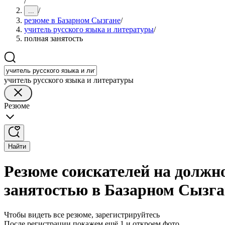
/
/
...
резюме в Базарном Сызгане
/
учитель русского языка и литературы
/
полная занятость
учитель русского языка и литературы
Резюме
Найти
Резюме соискателей на должно
занятостью в Базарном Сызга
Чтобы видеть все резюме, зарегистрируйтесь
После регистрации покажем ещё 1 и откроем фото