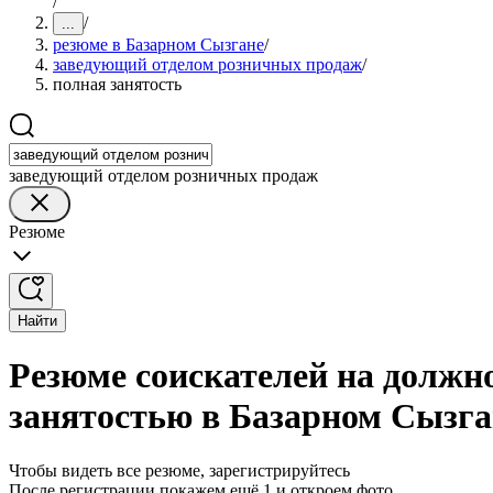
/
/
...
резюме в Базарном Сызгане
/
заведующий отделом розничных продаж
/
полная занятость
заведующий отделом розничных продаж
Резюме
Найти
Резюме соискателей на должн
занятостью в Базарном Сызга
Чтобы видеть все резюме, зарегистрируйтесь
После регистрации покажем ещё 1 и откроем фото