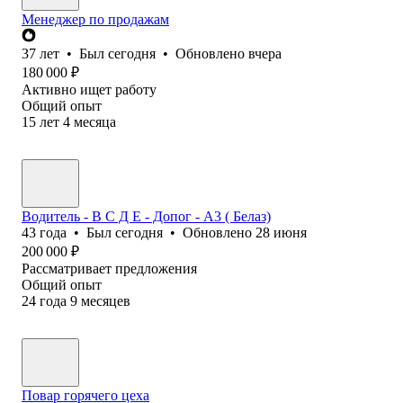
Менеджер по продажам
37
лет
•
Был
сегодня
•
Обновлено
вчера
180 000
₽
Активно ищет работу
Общий опыт
15
лет
4
месяца
Водитель - В С Д Е - Допог - А3 ( Белаз)
43
года
•
Был
сегодня
•
Обновлено
28 июня
200 000
₽
Рассматривает предложения
Общий опыт
24
года
9
месяцев
Повар горячего цеха