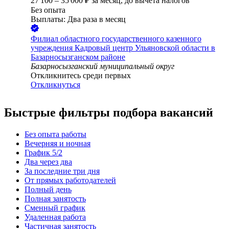
27 100
–
35 000
₽
за месяц,
до вычета налогов
Без опыта
Выплаты: Два раза в месяц
Филиал областного государственного казенного
учреждения Кадровый центр Ульяновской области в
Базарносызганском районе
Базарносызганский муниципальный округ
Откликнитесь среди первых
Откликнуться
Быстрые фильтры подбора вакансий
Без опыта работы
Вечерняя и ночная
График 5/2
Два через два
За последние три дня
От прямых работодателей
Полный день
Полная занятость
Сменный график
Удаленная работа
Частичная занятость