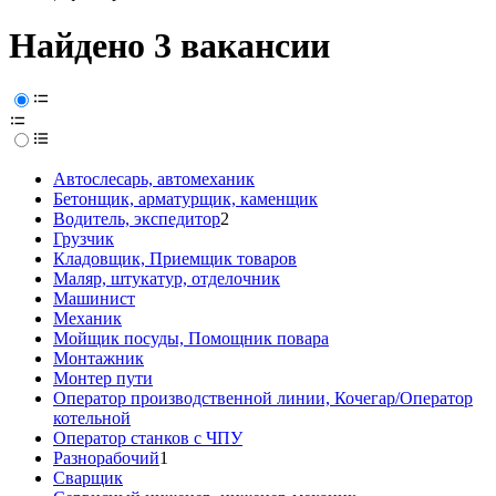
Найдено 3 вакансии
Автослесарь, автомеханик
Бетонщик, арматурщик, каменщик
Водитель, экспедитор
2
Грузчик
Кладовщик, Приемщик товаров
Маляр, штукатур, отделочник
Машинист
Механик
Мойщик посуды, Помощник повара
Монтажник
Монтер пути
Оператор производственной линии, Кочегар/Оператор
котельной
Оператор станков с ЧПУ
Разнорабочий
1
Сварщик