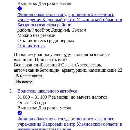
Выплаты: Два раза в месяц
Филиал областного государственного казенного
учреждения Кадровый центр Ульяновской области в
Базарносызганском районе
рабочий посёлок Базарный Сызган
Можно без резюме
Откликнитесь среди первых
Откликнуться
По вашему запросу ещё будут появляться новые
вакансии. Присылать вам?
Все вакансии
Базарный Сызган
Автослесарь,
автомеханик
Бетонщик, арматурщик, каменщик
еще 22
В мессенджер
На почту
Водитель школьного автобуса
31 000
–
31 100
₽
за месяц,
до вычета налогов
Опыт 1-3 года
Выплаты: Два раза в месяц
Филиал областного государственного казенного
учреждения Кадровый центр Ульяновской области в
Базарносызганском районе