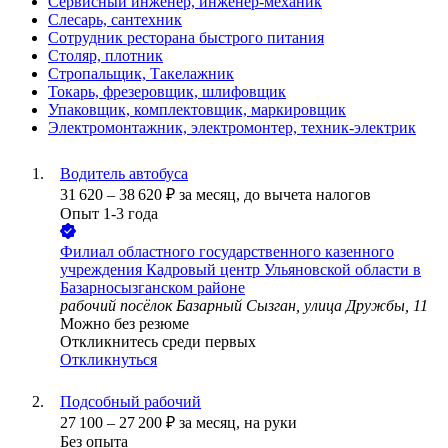
Сервисный инженер, инженер-механик
Слесарь, сантехник
Сотрудник ресторана быстрого питания
Столяр, плотник
Стропальщик, Такелажник
Токарь, фрезеровщик, шлифовщик
Упаковщик, комплектовщик, маркировщик
Электромонтажник, электромонтер, техник-электрик
Водитель автобуса
31 620
–
38 620
₽
за месяц,
до вычета налогов
Опыт 1-3 года
Филиал областного государственного казенного
учреждения Кадровый центр Ульяновской области в
Базарносызганском районе
рабочий посёлок Базарный Сызган, улица Дружбы, 11
Можно без резюме
Откликнитесь среди первых
Откликнуться
Подсобный рабочий
27 100
–
27 200
₽
за месяц,
на руки
Без опыта