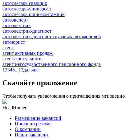
автослесарь-сварщик
автослесарь-универсал
автослесарь-шиномонтажник
автоэксперт
автоэлектрик
автоэлектрик-диагност
автоэлектрик-диагност грузовых автомобилей
автоюрист
агент
агент активных продаж
агент-консультант
агент негосударственного пенсионного фонда
1
2
3
4
5
...
13
дальше
Скачайте приложение
Чтобы получать уведомления о приглашениях мгновенно
HeadHunter
Размещение вакансий
Поиск по резюме
О компании
Наши вакансии