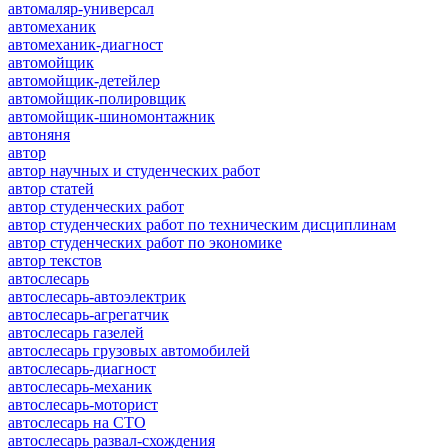
автомаляр-универсал
автомеханик
автомеханик-диагност
автомойщик
автомойщик-детейлер
автомойщик-полировщик
автомойщик-шиномонтажник
автоняня
автор
автор научных и студенческих работ
автор статей
автор студенческих работ
автор студенческих работ по техническим дисциплинам
автор студенческих работ по экономике
автор текстов
автослесарь
автослесарь-автоэлектрик
автослесарь-агрегатчик
автослесарь газелей
автослесарь грузовых автомобилей
автослесарь-диагност
автослесарь-механик
автослесарь-моторист
автослесарь на СТО
автослесарь развал-схождения