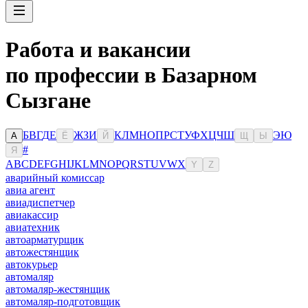
Работа и вакансии
по профессии в Базарном
Сызгане
Б
В
Г
Д
Е
Ж
З
И
К
Л
М
Н
О
П
Р
С
Т
У
Ф
Х
Ц
Ч
Ш
Э
Ю
А
Ё
Й
Щ
Ы
#
Я
A
B
C
D
E
F
G
H
I
J
K
L
M
N
O
P
Q
R
S
T
U
V
W
X
Y
Z
аварийный комиссар
авиа агент
авиадиспетчер
авиакассир
авиатехник
автоарматурщик
автожестянщик
автокурьер
автомаляр
автомаляр-жестянщик
автомаляр-подготовщик