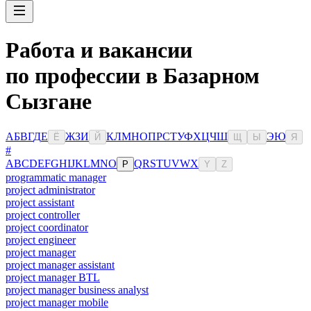
Работа и вакансии
по профессии в Базарном
Сызгане
А
Б
В
Г
Д
Е
Ж
З
И
К
Л
М
Н
О
П
Р
С
Т
У
Ф
Х
Ц
Ч
Ш
Э
Ю
Ё
Й
Щ
Ы
Я
#
A
B
C
D
E
F
G
H
I
J
K
L
M
N
O
Q
R
S
T
U
V
W
X
P
Y
Z
programmatic manager
project administrator
project assistant
project controller
project coordinator
project engineer
project manager
project manager assistant
project manager BTL
project manager business analyst
project manager mobile