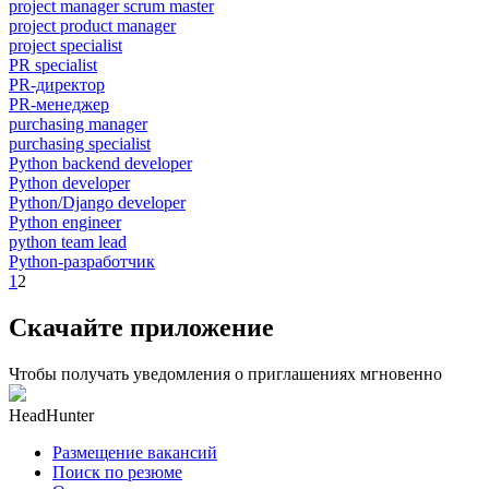
project manager scrum master
project product manager
project specialist
PR specialist
PR-директор
PR-менеджер
purchasing manager
purchasing specialist
Python backend developer
Python developer
Python/Django developer
Python engineer
python team lead
Python-разработчик
1
2
Скачайте приложение
Чтобы получать уведомления о приглашениях мгновенно
HeadHunter
Размещение вакансий
Поиск по резюме