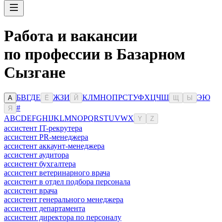
Работа и вакансии
по профессии в Базарном
Сызгане
Б
В
Г
Д
Е
Ж
З
И
К
Л
М
Н
О
П
Р
С
Т
У
Ф
Х
Ц
Ч
Ш
Э
Ю
А
Ё
Й
Щ
Ы
#
Я
A
B
C
D
E
F
G
H
I
J
K
L
M
N
O
P
Q
R
S
T
U
V
W
X
Y
Z
ассистент IT-рекрутера
ассистент PR-менеджера
ассистент аккаунт-менеджера
ассистент аудитора
ассистент бухгалтера
ассистент ветеринарного врача
ассистент в отдел подбора персонала
ассистент врача
ассистент генерального менеджера
ассистент департамента
ассистент директора по персоналу