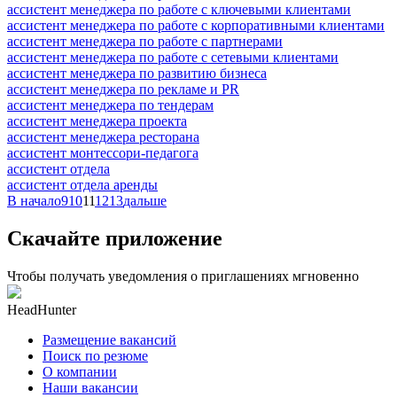
ассистент менеджера по работе с ключевыми клиентами
ассистент менеджера по работе с корпоративными клиентами
ассистент менеджера по работе с партнерами
ассистент менеджера по работе с сетевыми клиентами
ассистент менеджера по развитию бизнеса
ассистент менеджера по рекламе и PR
ассистент менеджера по тендерам
ассистент менеджера проекта
ассистент менеджера ресторана
ассистент монтессори-педагога
ассистент отдела
ассистент отдела аренды
В начало
9
10
11
12
13
дальше
Скачайте приложение
Чтобы получать уведомления о приглашениях мгновенно
HeadHunter
Размещение вакансий
Поиск по резюме
О компании
Наши вакансии