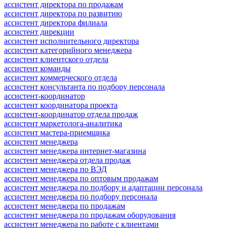
ассистент директора по продажам
ассистент директора по развитию
ассистент директора филиала
ассистент дирекции
ассистент исполнительного директора
ассистент категорийного менеджера
ассистент клиентского отдела
ассистент команды
ассистент коммерческого отдела
ассистент консультанта по подбору персонала
ассистент-координатор
ассистент координатора проекта
ассистент-координатор отдела продаж
ассистент маркетолога-аналитика
ассистент мастера-приемщика
ассистент менеджера
ассистент менеджера интернет-магазина
ассистент менеджера отдела продаж
ассистент менеджера по ВЭД
ассистент менеджера по оптовым продажам
ассистент менеджера по подбору и адаптации персонала
ассистент менеджера по подбору персонала
ассистент менеджера по продажам
ассистент менеджера по продажам оборудования
ассистент менеджера по работе с клиентами